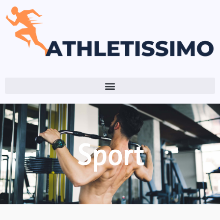
Sport