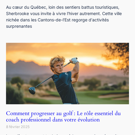
Au cœur du Québec, loin des sentiers battus touristiques,
Sherbrooke vous invite à vivre l'hiver autrement. Cette ville
nichée dans les Cantons-de-l'Est regorge d'activités
surprenantes
Comment progresser au golf : Le rôle essentiel du
coach professionnel dans votre évolution
8 février 2025