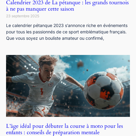
Calendrier 2023 de La pétanque : les grands tournois
à ne pas manquer cette saison
23 septembre 2025
Le calendrier pétanque 2023 s'annonce riche en événements
pour tous les passionnés de ce sport emblématique français.
Que vous soyez un bouliste amateur ou confirmé,
L’âge idéal pour débuter la course à moto pour les
enfants : conseils de préparation mentale