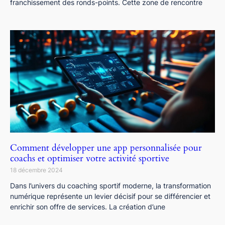
franchissement des ronds-points. Cette zone de rencontre
Comment développer une app personnalisée pour
coachs et optimiser votre activité sportive
18 décembre 2024
Dans l’univers du coaching sportif moderne, la transformation
numérique représente un levier décisif pour se différencier et
enrichir son offre de services. La création d’une