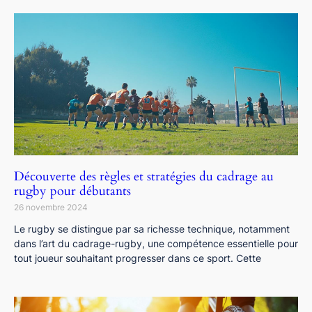
Découverte des règles et stratégies du cadrage au
rugby pour débutants
26 novembre 2024
Le rugby se distingue par sa richesse technique, notamment
dans l’art du cadrage-rugby, une compétence essentielle pour
tout joueur souhaitant progresser dans ce sport. Cette