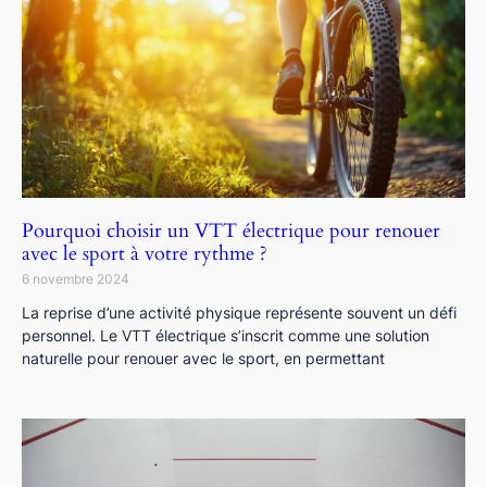
Pourquoi choisir un VTT électrique pour renouer
avec le sport à votre rythme ?
6 novembre 2024
La reprise d’une activité physique représente souvent un défi
personnel. Le VTT électrique s’inscrit comme une solution
naturelle pour renouer avec le sport, en permettant