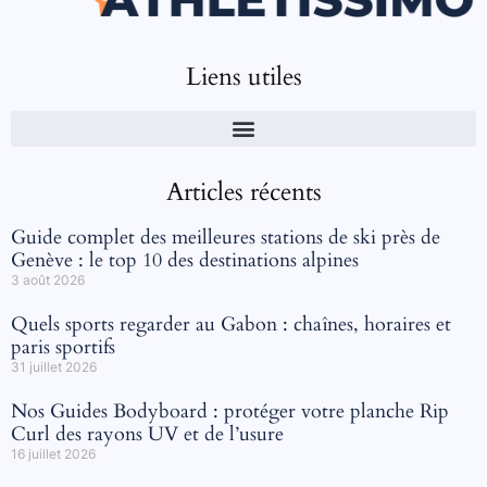
Liens utiles
Articles récents
Guide complet des meilleures stations de ski près de
Genève : le top 10 des destinations alpines
3 août 2026
Quels sports regarder au Gabon : chaînes, horaires et
paris sportifs
31 juillet 2026
Nos Guides Bodyboard : protéger votre planche Rip
Curl des rayons UV et de l’usure
16 juillet 2026