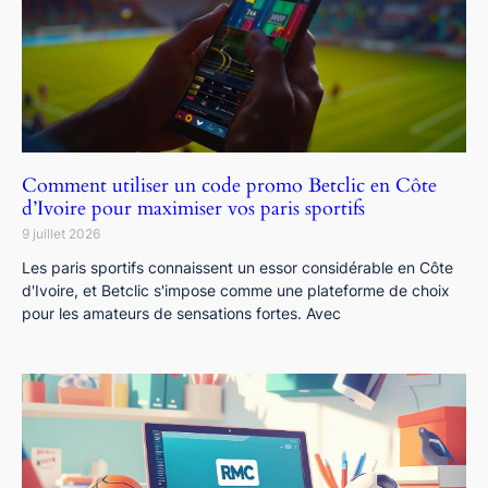
Comment utiliser un code promo Betclic en Côte
d’Ivoire pour maximiser vos paris sportifs
9 juillet 2026
Les paris sportifs connaissent un essor considérable en Côte
d'Ivoire, et Betclic s'impose comme une plateforme de choix
pour les amateurs de sensations fortes. Avec