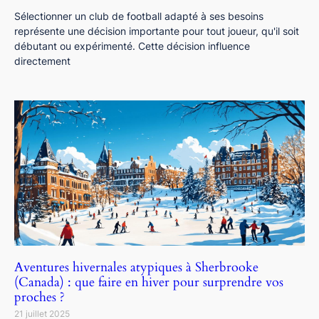
Sélectionner un club de football adapté à ses besoins
représente une décision importante pour tout joueur, qu'il soit
débutant ou expérimenté. Cette décision influence
directement
Aventures hivernales atypiques à Sherbrooke
(Canada) : que faire en hiver pour surprendre vos
proches ?
21 juillet 2025