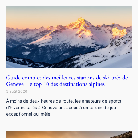
Guide complet des meilleures stations de ski près de
Genève : le top 10 des destinations alpines
3 août 2026
À moins de deux heures de route, les amateurs de sports
d'hiver installés à Genève ont accès à un terrain de jeu
exceptionnel qui mêle